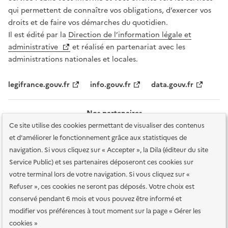
qui permettent de connaître vos obligations, d’exercer vos
droits et de faire vos démarches du quotidien.
Il est édité par la
Direction de l’information légale et
administrative
et réalisé en partenariat avec les
administrations nationales et locales.
legifrance.gouv.fr
info.gouv.fr
data.gouv.fr
Nos partenaires
Ce site utilise des cookies permettant de visualiser des contenus
et d'améliorer le fonctionnement grâce aux statistiques de
navigation. Si vous cliquez sur « Accepter », la Dila (éditeur du site
Service Public) et ses partenaires déposeront ces cookies sur
votre terminal lors de votre navigation. Si vous cliquez sur «
Plan du site
Accessibilité : totalement conforme
Accessibilité des
Refuser », ces cookies ne seront pas déposés. Votre choix est
services en ligne
Mentions légales
Données personnelles et sécurité
conservé pendant 6 mois et vous pouvez être informé et
modifier vos préférences à tout moment sur la page « Gérer les
Conditions générales d'utilisation
Gestion des cookies
cookies »