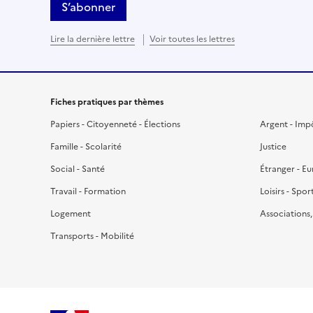
S’abonner
Lire la dernière lettre
Voir toutes les lettres
Fiches pratiques par thèmes
Papiers - Citoyenneté - Élections
Argent - Imp
Famille - Scolarité
Justice
Social - Santé
Étranger - E
Travail - Formation
Loisirs - Spor
Logement
Associations
Transports - Mobilité