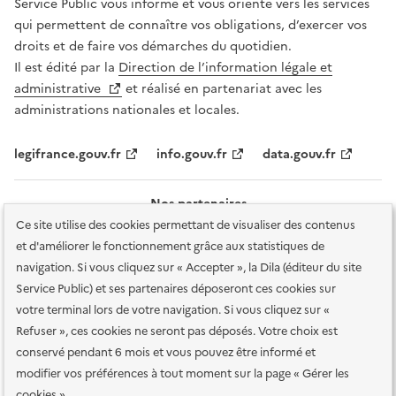
Service Public vous informe et vous oriente vers les services
qui permettent de connaître vos obligations, d’exercer vos
droits et de faire vos démarches du quotidien.
Il est édité par la
Direction de l’information légale et
administrative
et réalisé en partenariat avec les
administrations nationales et locales.
legifrance.gouv.fr
info.gouv.fr
data.gouv.fr
Nos partenaires
Ce site utilise des cookies permettant de visualiser des contenus
et d'améliorer le fonctionnement grâce aux statistiques de
navigation. Si vous cliquez sur « Accepter », la Dila (éditeur du site
Service Public) et ses partenaires déposeront ces cookies sur
votre terminal lors de votre navigation. Si vous cliquez sur «
Plan du site
Accessibilité : totalement conforme
Accessibilité des
Refuser », ces cookies ne seront pas déposés. Votre choix est
services en ligne
Mentions légales
Données personnelles et sécurité
conservé pendant 6 mois et vous pouvez être informé et
modifier vos préférences à tout moment sur la page « Gérer les
Conditions générales d'utilisation
Gestion des cookies
cookies »