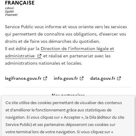
FRANÇAISE
Service Public vous informe et vous oriente vers les services
qui permettent de connaître vos obligations, d’exercer vos
droits et de faire vos démarches du quotidien.
Il est édité par la
Direction de l’information légale et
administrative
et réalisé en partenariat avec les
administrations nationales et locales.
legifrance.gouv.fr
info.gouv.fr
data.gouv.fr
Nos partenaires
Ce site utilise des cookies permettant de visualiser des contenus
et d'améliorer le fonctionnement grâce aux statistiques de
navigation. Si vous cliquez sur « Accepter », la Dila (éditeur du site
Service Public) et ses partenaires déposeront ces cookies sur
votre terminal lors de votre navigation. Si vous cliquez sur «
Plan du site
Accessibilité : totalement conforme
Accessibilité des