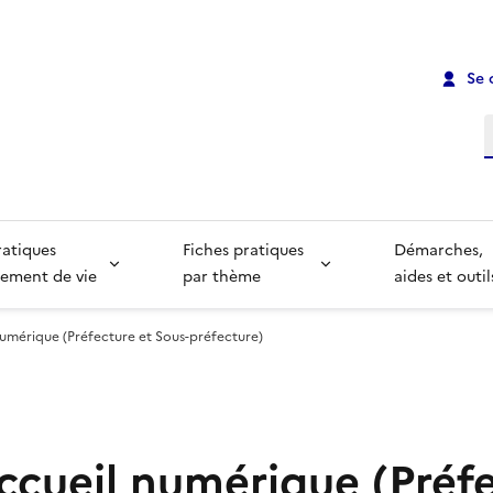
Se 
R
ratiques
Fiches pratiques
Démarches,
ement de vie
par thème
aides et outil
numérique (Préfecture et Sous-préfecture)
ccueil numérique (Préf