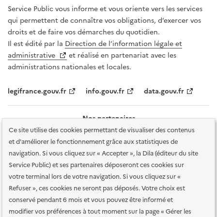
Service Public vous informe et vous oriente vers les services
qui permettent de connaître vos obligations, d’exercer vos
droits et de faire vos démarches du quotidien.
Il est édité par la
Direction de l’information légale et
administrative
et réalisé en partenariat avec les
administrations nationales et locales.
legifrance.gouv.fr
info.gouv.fr
data.gouv.fr
Nos partenaires
Ce site utilise des cookies permettant de visualiser des contenus
et d'améliorer le fonctionnement grâce aux statistiques de
navigation. Si vous cliquez sur « Accepter », la Dila (éditeur du site
Service Public) et ses partenaires déposeront ces cookies sur
votre terminal lors de votre navigation. Si vous cliquez sur «
Plan du site
Accessibilité : totalement conforme
Accessibilité des
Refuser », ces cookies ne seront pas déposés. Votre choix est
services en ligne
Mentions légales
Données personnelles et sécurité
conservé pendant 6 mois et vous pouvez être informé et
modifier vos préférences à tout moment sur la page « Gérer les
Conditions générales d'utilisation
Gestion des cookies