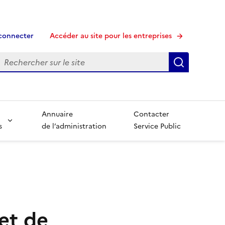
connecter
Accéder au site pour les entreprises
echerche
Recherche
Annuaire
Contacter
s
de l’administration
Service Public
et de