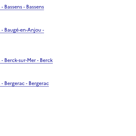
- Bassens - Bassens
 - Baugé-en-Anjou -
- Berck-sur-Mer - Berck
- Bergerac - Bergerac