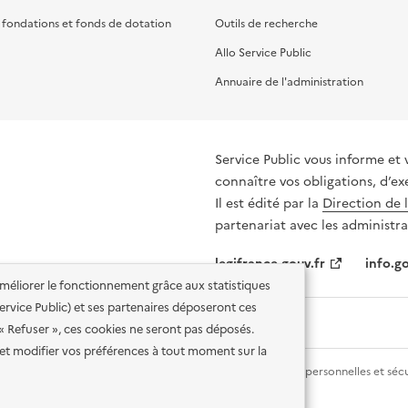
, fondations et fonds de dotation
Outils de recherche
Allo Service Public
Annuaire de l'administration
Service Public vous informe et 
connaître vos obligations, d’ex
Il est édité par la
Direction de 
partenariat avec les administra
legifrance.gouv.fr
info.go
'améliorer le fonctionnement grâce aux statistiques
 Service Public) et ses partenaires déposeront ces
 « Refuser », ces cookies ne seront pas déposés.
et modifier vos préférences à tout moment sur la
lité des services en ligne
Mentions légales
Données personnelles et sécu