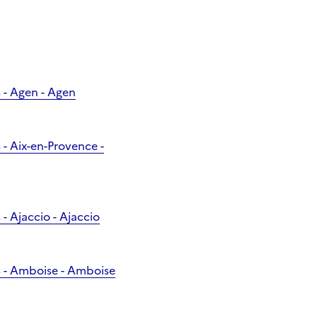
 - Agen - Agen
- Aix-en-Provence -
 Ajaccio - Ajaccio
s - Amboise - Amboise