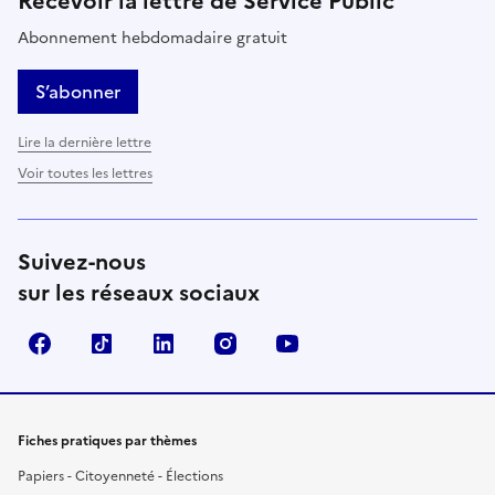
Recevoir la lettre de Service Public
Abonnement hebdomadaire gratuit
S’abonner
Lire la dernière lettre
Voir toutes les lettres
Suivez-nous
sur les réseaux sociaux
Facebook
TikTok
LinkedIn
Instagram
YouTube
Fiches pratiques par thèmes
Papiers - Citoyenneté - Élections