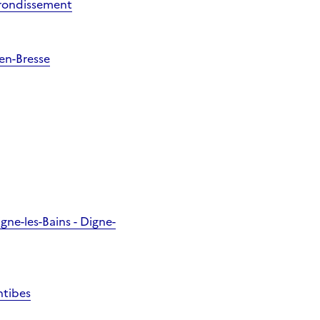
rrondissement
-en-Bresse
ne-les-Bains - Digne-
ntibes