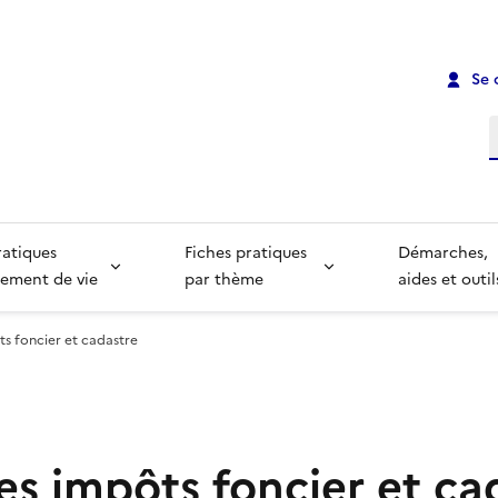
Se 
R
ratiques
Fiches pratiques
Démarches,
ement de vie
par thème
aides et outil
s foncier et cadastre
es impôts foncier et ca