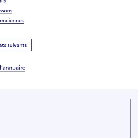
lis
issons
lenciennes
ats suivants
’annuaire