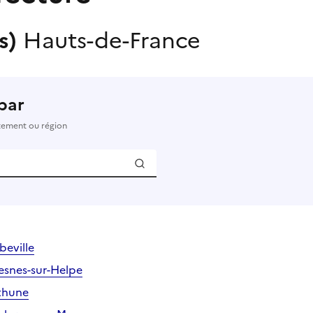
(s)
Hauts-de-France
par
rtement ou région
beville
esnes-sur-Helpe
éthune