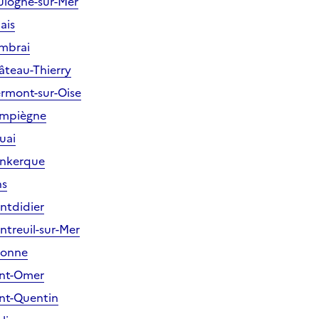
ulogne-sur-Mer
ais
ambrai
âteau-Thierry
ermont-sur-Oise
ompiègne
uai
unkerque
ns
ntdidier
ntreuil-sur-Mer
ronne
int-Omer
int-Quentin