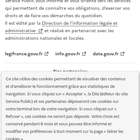
Service Public vous informe et vous oriente vers les services
qui permettent de connaître vos obligations, d’exercer vos
droits et de faire vos démarches du quotidien.
Il est édité par la
Direction de l’information légale et
administrative
et réalisé en partenariat avec les
administrations nationales et locales.
legifrance.gouv.fr
info.gouv.fr
data.gouv.fr
Nos partenaires
Ce site utilise des cookies permettant de visualiser des contenus
et d'améliorer le fonctionnement grâce aux statistiques de
navigation. Si vous cliquez sur « Accepter », la Dila (éditeur du site
Service Public) et ses partenaires déposeront ces cookies sur
votre terminal lors de votre navigation. Si vous cliquez sur «
Plan du site
Accessibilité : totalement conforme
Accessibilité des
Refuser », ces cookies ne seront pas déposés. Votre choix est
services en ligne
Mentions légales
Données personnelles et sécurité
conservé pendant 6 mois et vous pouvez être informé et
modifier vos préférences à tout moment sur la page « Gérer les
Conditions générales d'utilisation
Gestion des cookies
cookies »