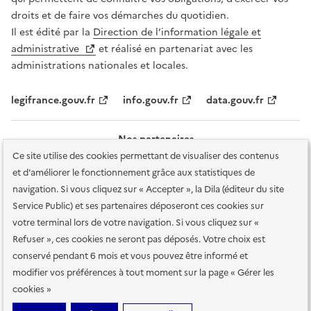
droits et de faire vos démarches du quotidien.
Il est édité par la
Direction de l’information légale et
administrative
et réalisé en partenariat avec les
administrations nationales et locales.
legifrance.gouv.fr
info.gouv.fr
data.gouv.fr
Nos partenaires
Ce site utilise des cookies permettant de visualiser des contenus
et d'améliorer le fonctionnement grâce aux statistiques de
navigation. Si vous cliquez sur « Accepter », la Dila (éditeur du site
Service Public) et ses partenaires déposeront ces cookies sur
votre terminal lors de votre navigation. Si vous cliquez sur «
Plan du site
Accessibilité : totalement conforme
Accessibilité des
Refuser », ces cookies ne seront pas déposés. Votre choix est
services en ligne
Mentions légales
Données personnelles et sécurité
conservé pendant 6 mois et vous pouvez être informé et
modifier vos préférences à tout moment sur la page « Gérer les
Conditions générales d'utilisation
Gestion des cookies
cookies »
Sauf mention contraire, tous les contenus de ce site sont sous
licence