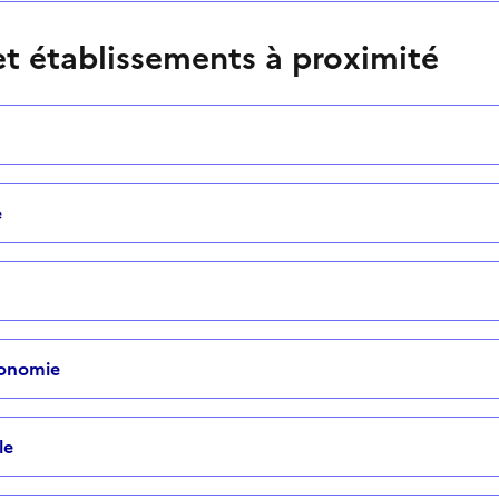
t établissements à proximité
e
tonomie
le