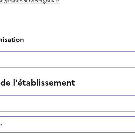
e@france-services.gouv.fr
nisation
 de l'établissement
r