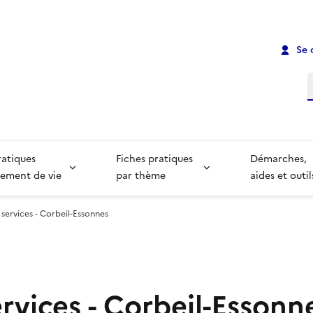
Se 
R
ratiques
Fiches pratiques
Démarches,
ement de vie
par thème
aides et outil
 services - Corbeil-Essonnes
rvices - Corbeil-Essonn