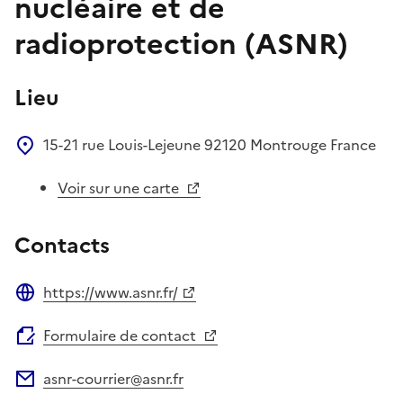
nucléaire et de
radioprotection (ASNR)
Lieu
15-21 rue Louis-Lejeune
92120
Montrouge
France
Voir sur une carte
Contacts
https://www.asnr.fr/
Site web
Formulaire de contact
asnr-courrier@asnr.fr
Adresse électronique