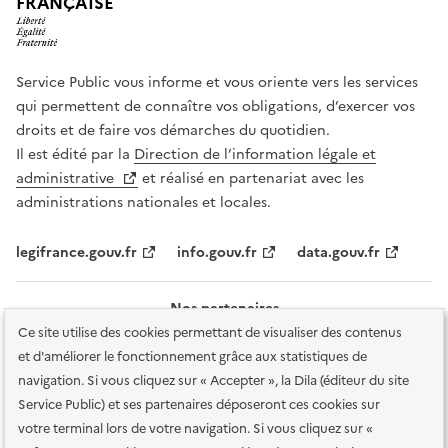
FRANÇAISE
Service Public vous informe et vous oriente vers les services
qui permettent de connaître vos obligations, d’exercer vos
droits et de faire vos démarches du quotidien.
Il est édité par la
Direction de l’information légale et
administrative
et réalisé en partenariat avec les
administrations nationales et locales.
legifrance.gouv.fr
info.gouv.fr
data.gouv.fr
Nos partenaires
Ce site utilise des cookies permettant de visualiser des contenus
et d'améliorer le fonctionnement grâce aux statistiques de
navigation. Si vous cliquez sur « Accepter », la Dila (éditeur du site
Service Public) et ses partenaires déposeront ces cookies sur
votre terminal lors de votre navigation. Si vous cliquez sur «
Plan du site
Accessibilité : totalement conforme
Accessibilité des