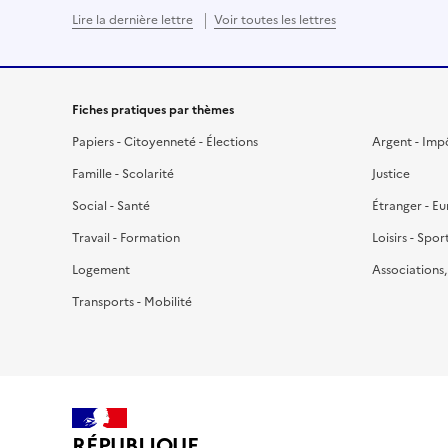
Lire la dernière lettre
Voir toutes les lettres
Fiches pratiques par thèmes
Papiers - Citoyenneté - Élections
Argent - Imp
Famille - Scolarité
Justice
Social - Santé
Étranger - E
Travail - Formation
Loisirs - Spor
Logement
Associations
Transports - Mobilité
RÉPUBLIQUE