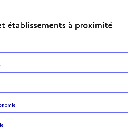
t établissements à proximité
e
tonomie
le