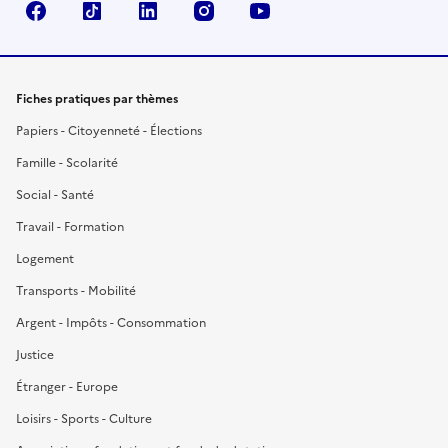
Facebook
TikTok
LinkedIn
Instagram
YouTube
Fiches pratiques par thèmes
Papiers - Citoyenneté - Élections
Famille - Scolarité
Social - Santé
Travail - Formation
Logement
Transports - Mobilité
Argent - Impôts - Consommation
Justice
Étranger - Europe
Loisirs - Sports - Culture