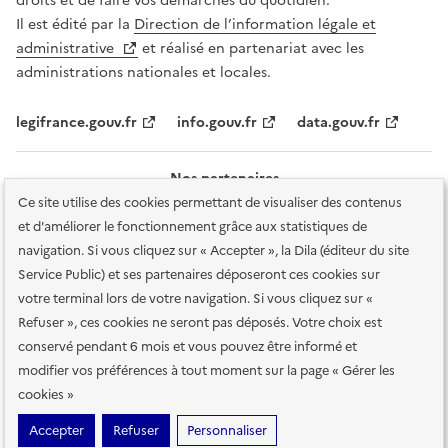
droits et de faire vos démarches du quotidien.
Il est édité par la
Direction de l’information légale et
administrative
et réalisé en partenariat avec les
administrations nationales et locales.
legifrance.gouv.fr
info.gouv.fr
data.gouv.fr
Nos partenaires
Ce site utilise des cookies permettant de visualiser des contenus
et d'améliorer le fonctionnement grâce aux statistiques de
navigation. Si vous cliquez sur « Accepter », la Dila (éditeur du site
Service Public) et ses partenaires déposeront ces cookies sur
votre terminal lors de votre navigation. Si vous cliquez sur «
Plan du site
Accessibilité : totalement conforme
Accessibilité des
Refuser », ces cookies ne seront pas déposés. Votre choix est
services en ligne
Mentions légales
Données personnelles et sécurité
conservé pendant 6 mois et vous pouvez être informé et
modifier vos préférences à tout moment sur la page « Gérer les
Conditions générales d'utilisation
Gestion des cookies
cookies »
Sauf mention contraire, tous les contenus de ce site sont sous
licence
Accepter
Refuser
Personnaliser
etalab-2.0