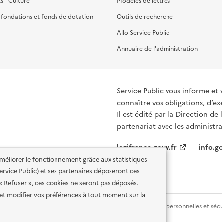
ts - Culture
Modèles de lettres
, fondations et fonds de dotation
Outils de recherche
Allo Service Public
Annuaire de l'administration
Service Public vous informe et 
connaître vos obligations, d’ex
Il est édité par la
Direction de 
partenariat avec les administra
legifrance.gouv.fr
info.go
'améliorer le fonctionnement grâce aux statistiques
 Service Public) et ses partenaires déposeront ces
 « Refuser », ces cookies ne seront pas déposés.
et modifier vos préférences à tout moment sur la
lité des services en ligne
Mentions légales
Données personnelles et sécu