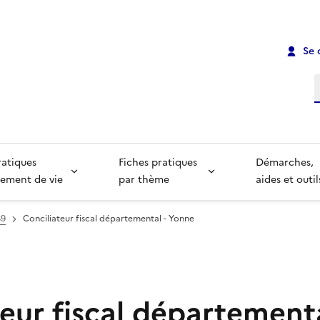
Se 
R
ratiques
Fiches pratiques
Démarches,
ement de vie
par thème
aides et outil
89
Conciliateur fiscal départemental - Yonne
eur fiscal départementa