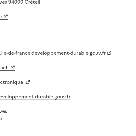
ives
94000
Créteil
e
.ile-de-france.developpement-durable.gouv.fr
tact
lectronique
developpement-durable.gouv.fr
ives
x