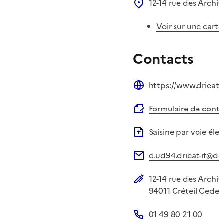
12-14 rue des Arch
Voir sur une cart
Contacts
https://www.drieat
Site web
Formulaire de con
Saisine par voie é
d.ud94.drieat-if@
Adresse électronique
12-14 rue des Arch
Adresse postale
94011
Créteil Cede
01 49 80 21 00