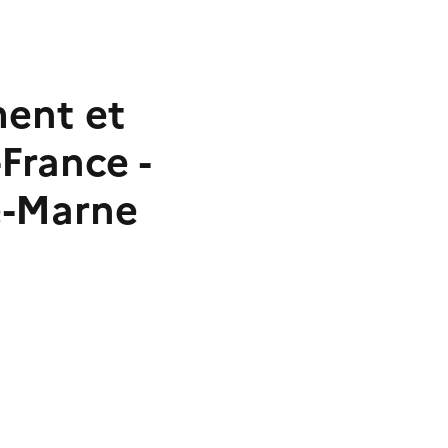
ment et
France -
e-Marne