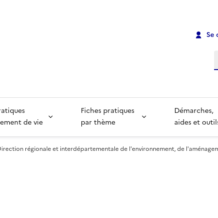
Se 
R
ratiques
Fiches pratiques
Démarches,
ement de vie
par thème
aides et outil
irection régionale et interdépartementale de l'environnement, de l'aménageme