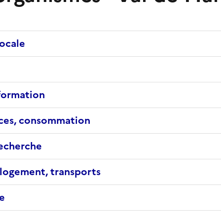
locale
 formation
nces, consommation
echerche
logement, transports
e