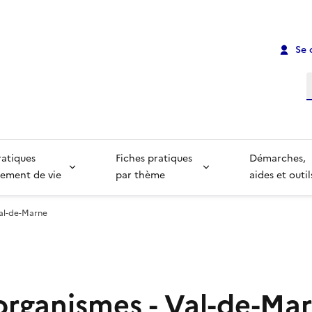
Se 
R
ratiques
Fiches pratiques
Démarches,
ement de vie
par thème
aides et outil
al-de-Marne
 organismes - Val-de-Ma