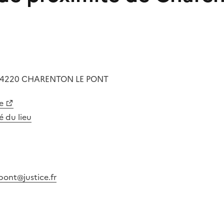
4220
CHARENTON LE PONT
e
té du lieu
pont@justice.fr