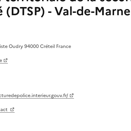
é (DTSP) - Val-de-Marne
tiste Oudry
94000
Créteil
France
e
turedepolice.interieur.gouv.fr/
tact