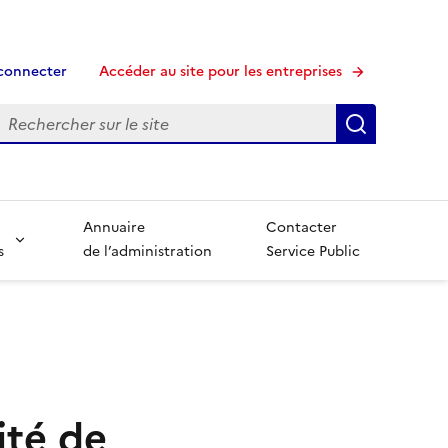
connecter
Accéder au site pour les entreprises
echerche
Recherche
Annuaire
Contacter
s
de l’administration
Service Public
ité de