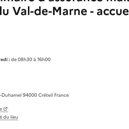
u Val-de-Marne - accue
edi :
de 08h30 à 16h00
s-Duhamel
94000
Créteil
France
e
té du lieu