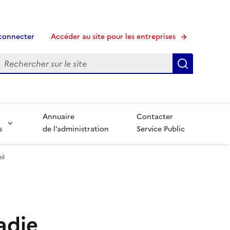
connecter
Accéder au site pour les entreprises
echerche
Recherche
Annuaire
Contacter
s
de l’administration
Service Public
il
adie