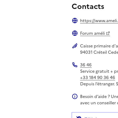
Contacts
https://www.ameli.
Site web
Forum améli
Site web
Caisse primaire d'
Adresse postale
94031
Créteil Ced
36 46
Téléphone
Service gratuit + p
+33 184 90 36 46
Depuis l’étranger. 
Besoin d’aide ? Un
Information compléme
avec un conseiller