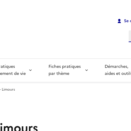
Se 
R
ratiques
Fiches pratiques
Démarches,
ement de vie
par thème
aides et outil
- Limours
Limours