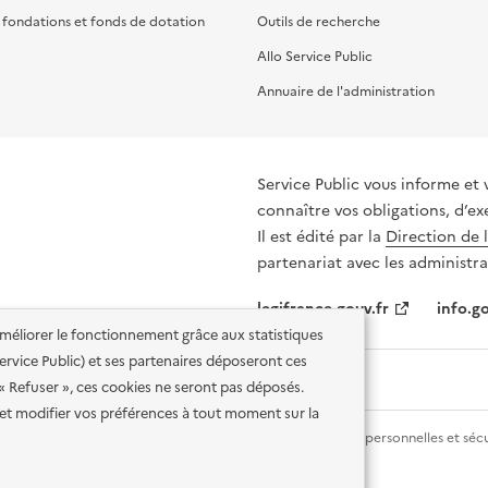
, fondations et fonds de dotation
Outils de recherche
Allo Service Public
Annuaire de l'administration
Service Public vous informe et 
connaître vos obligations, d’ex
Il est édité par la
Direction de 
partenariat avec les administra
legifrance.gouv.fr
info.go
'améliorer le fonctionnement grâce aux statistiques
 Service Public) et ses partenaires déposeront ces
 « Refuser », ces cookies ne seront pas déposés.
et modifier vos préférences à tout moment sur la
lité des services en ligne
Mentions légales
Données personnelles et sécu