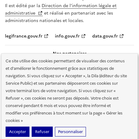
Il est édité par la
Direction de l’information légale et
administrative
et réalisé en partenariat avec les
administrations nationales et locales.
legifrance.gouv.fr
info.gouv.fr
data.gouv.fr
Nos partenaires
Ce site utilise des cookies permettant de visualiser des contenus
et d'améliorer le fonctionnement grâce aux statistiques de
navigation. Si vous cliquez sur « Accepter », la Dila (éditeur du site
Service Public) et ses partenaires déposeront ces cookies sur
votre terminal lors de votre navigation. Si vous cliquez sur «
Plan du site
Accessibilité : totalement conforme
Accessibilité des
Refuser », ces cookies ne seront pas déposés. Votre choix est
services en ligne
Mentions légales
Données personnelles et sécurité
conservé pendant 6 mois et vous pouvez être informé et
modifier vos préférences à tout moment sur la page « Gérer les
Conditions générales d'utilisation
Gestion des cookies
cookies »
Sauf mention contraire, tous les contenus de ce site sont sous
licence
Accepter
Refuser
Personnaliser
etalab-2.0