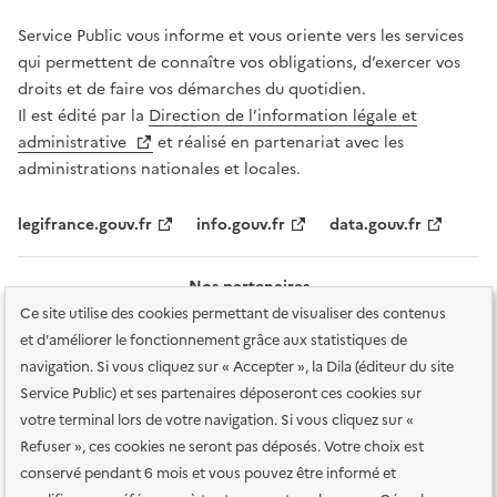
Service Public vous informe et vous oriente vers les services
qui permettent de connaître vos obligations, d’exercer vos
droits et de faire vos démarches du quotidien.
Il est édité par la
Direction de l’information légale et
administrative
et réalisé en partenariat avec les
administrations nationales et locales.
legifrance.gouv.fr
info.gouv.fr
data.gouv.fr
Nos partenaires
Ce site utilise des cookies permettant de visualiser des contenus
et d'améliorer le fonctionnement grâce aux statistiques de
navigation. Si vous cliquez sur « Accepter », la Dila (éditeur du site
Service Public) et ses partenaires déposeront ces cookies sur
votre terminal lors de votre navigation. Si vous cliquez sur «
Plan du site
Accessibilité : totalement conforme
Accessibilité des
Refuser », ces cookies ne seront pas déposés. Votre choix est
services en ligne
Mentions légales
Données personnelles et sécurité
conservé pendant 6 mois et vous pouvez être informé et