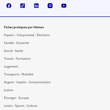
Facebook
TikTok
LinkedIn
Instagram
YouTube
Fiches pratiques par thèmes
Papiers - Citoyenneté - Élections
Famille - Scolarité
Social - Santé
Travail - Formation
Logement
Transports - Mobilité
Argent - Impôts - Consommation
Justice
Étranger - Europe
Loisirs - Sports - Culture