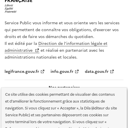
FRANÇAISE
Service Public vous informe et vous oriente vers les services
qui permettent de connaître vos obligations, d’exercer vos
droits et de faire vos démarches du quotidien.
Il est édité par la
Direction de l’information légale et
administrative
et réalisé en partenariat avec les
administrations nationales et locales.
legifrance.gouv.fr
info.gouv.fr
data.gouv.fr
Nos partenaires
Ce site utilise des cookies permettant de visualiser des contenus
et d'améliorer le fonctionnement grâce aux statistiques de
navigation. Si vous cliquez sur « Accepter », la Dila (éditeur du site
Service Public) et ses partenaires déposeront ces cookies sur
votre terminal lors de votre navigation. Si vous cliquez sur «
Plan du site
Accessibilité : totalement conforme
Accessibilité des