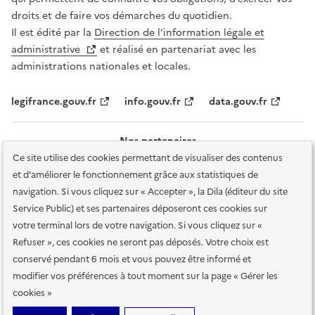
droits et de faire vos démarches du quotidien.
Il est édité par la
Direction de l’information légale et
administrative
et réalisé en partenariat avec les
administrations nationales et locales.
legifrance.gouv.fr
info.gouv.fr
data.gouv.fr
Nos partenaires
Ce site utilise des cookies permettant de visualiser des contenus
et d'améliorer le fonctionnement grâce aux statistiques de
navigation. Si vous cliquez sur « Accepter », la Dila (éditeur du site
Service Public) et ses partenaires déposeront ces cookies sur
votre terminal lors de votre navigation. Si vous cliquez sur «
Plan du site
Accessibilité : totalement conforme
Accessibilité des
Refuser », ces cookies ne seront pas déposés. Votre choix est
services en ligne
Mentions légales
Données personnelles et sécurité
conservé pendant 6 mois et vous pouvez être informé et
modifier vos préférences à tout moment sur la page « Gérer les
Conditions générales d'utilisation
Gestion des cookies
cookies »
Sauf mention contraire, tous les contenus de ce site sont sous
licence