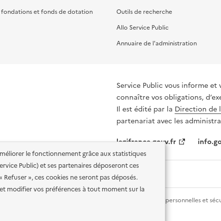
, fondations et fonds de dotation
Outils de recherche
Allo Service Public
Annuaire de l'administration
Service Public vous informe et 
connaître vos obligations, d’ex
Il est édité par la
Direction de 
partenariat avec les administra
legifrance.gouv.fr
info.go
'améliorer le fonctionnement grâce aux statistiques
 Service Public) et ses partenaires déposeront ces
 « Refuser », ces cookies ne seront pas déposés.
et modifier vos préférences à tout moment sur la
lité des services en ligne
Mentions légales
Données personnelles et sécu