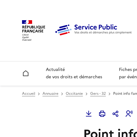
RÉPUBLIQUE
FRANÇAISE
Actualité
Fiches p
Accueil
de vos droits et démarches
par évén
Accueil
Annuaire
Occitanie
Gers - 32
Point info fam
Point inf