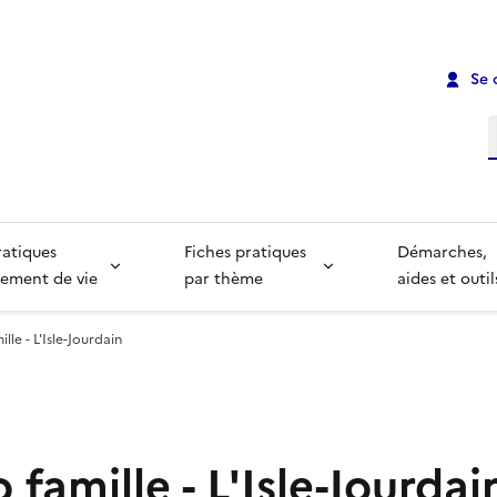
Se 
R
ratiques
Fiches pratiques
Démarches,
ement de vie
par thème
aides et outil
ille - L'Isle-Jourdain
o famille - L'Isle-Jourdai