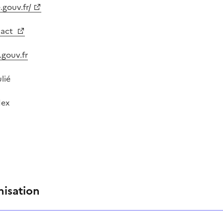
.gouv.fr/
tact
gouv.fr
lié
dex
nisation