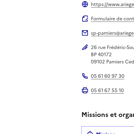
https://www.ariege
Site web
Formulaire de con
sp-pamiers@ariege.
Adresse électronique
26 rue Frédéric-Sou
Adresse postale
BP 40172
09102
Pamiers Ce
05 61 60 97 30
Téléphone
05 61 67 55 10
Fax
Missions et orga