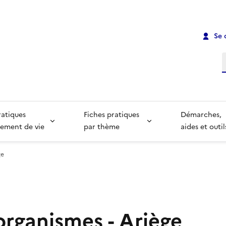
Se 
R
ratiques
Fiches pratiques
Démarches,
ement de vie
par thème
aides et outil
ge
organismes - Ariège