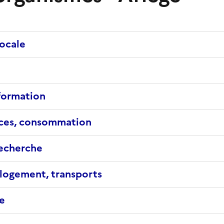
locale
 formation
nces, consommation
echerche
logement, transports
e