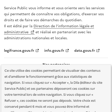
Service Public vous informe et vous oriente vers les services
qui permettent de connaître vos obligations, d’exercer vos
droits et de faire vos démarches du quotidien.
Il est édité par la
Direction de l’information légale et
administrative
et réalisé en partenariat avec les
administrations nationales et locales.
legifrance.gouv.fr
info.gouv.fr
data.gouv.fr
Nos partenaires
Ce site utilise des cookies permettant de visualiser des contenus
et d'améliorer le fonctionnement grâce aux statistiques de
navigation. Si vous cliquez sur « Accepter », la Dila (éditeur du site
Service Public) et ses partenaires déposeront ces cookies sur
votre terminal lors de votre navigation. Si vous cliquez sur «
Plan du site
Accessibilité : totalement conforme
Accessibilité des
Refuser », ces cookies ne seront pas déposés. Votre choix est
services en ligne
Mentions légales
Données personnelles et sécurité
conservé pendant 6 mois et vous pouvez être informé et