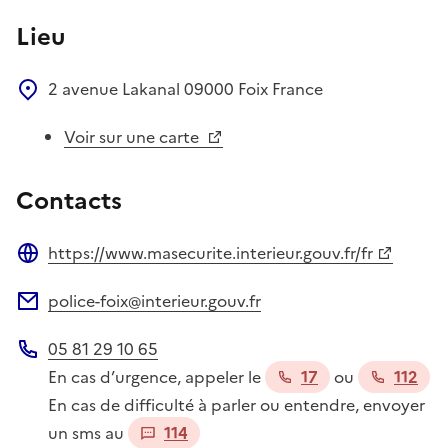
Lieu
2 avenue Lakanal
09000
Foix
France
Voir sur une carte
Contacts
https://www.masecurite.interieur.gouv.fr/fr
Site web
police-foix@interieur.gouv.fr
Adresse électronique
05 81 29 10 65
Téléphone
En cas d’urgence, appeler le
17
ou
112
En cas de difficulté à parler ou entendre, envoyer
un sms au
114