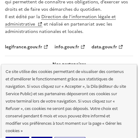
qui permettent de connaître vos obligations, d’exercer vos
droits et de faire vos démarches du quotidien.
Il est édité par la
Direction de l’information légale et
administrative
et réalisé en partenariat avec les
administrations nationales et locales.
legifrance.gouv.fr
info.gouv.fr
data.gouv.fr
Nos partenaires
Ce site utilise des cookies permettant de visualiser des contenus
et d'améliorer le fonctionnement grâce aux statistiques de
navigation. Si vous cliquez sur « Accepter », la Dila (éditeur du site
Service Public) et ses partenaires déposeront ces cookies sur
votre terminal lors de votre navigation. Si vous cliquez sur «
Plan du site
Accessibilité : totalement conforme
Accessibilité des
Refuser », ces cookies ne seront pas déposés. Votre choix est
services en ligne
Mentions légales
Données personnelles et sécurité
conservé pendant 6 mois et vous pouvez être informé et
modifier vos préférences à tout moment sur la page « Gérer les
Conditions générales d'utilisation
Gestion des cookies
cookies »