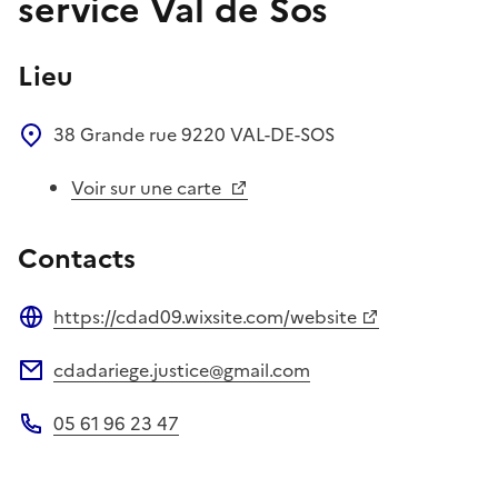
service Val de Sos
Lieu
38 Grande rue
9220
VAL-DE-SOS
Voir sur une carte
Contacts
https://cdad09.wixsite.com/website
Site web
cdadariege.justice@gmail.com
Adresse électronique
05 61 96 23 47
Téléphone