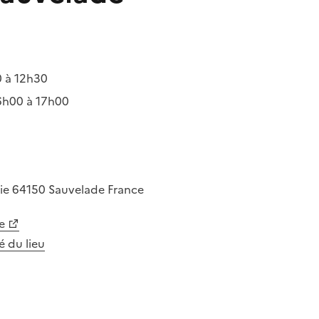
 à 12h30
6h00 à 17h00
rie
64150
Sauvelade
France
e
té du lieu