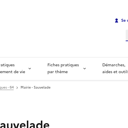
Se 
R
ratiques
Fiches pratiques
Démarches,
ement de vie
par thème
aides et outil
ques - 64
Mairie - Sauvelade
Sauvelade