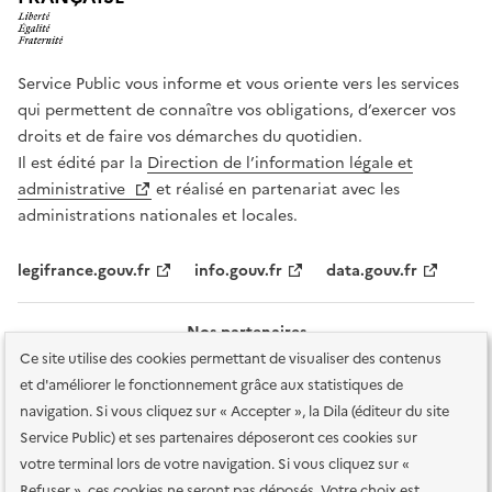
Service Public vous informe et vous oriente vers les services
qui permettent de connaître vos obligations, d’exercer vos
droits et de faire vos démarches du quotidien.
Il est édité par la
Direction de l’information légale et
administrative
et réalisé en partenariat avec les
administrations nationales et locales.
legifrance.gouv.fr
info.gouv.fr
data.gouv.fr
Nos partenaires
Ce site utilise des cookies permettant de visualiser des contenus
et d'améliorer le fonctionnement grâce aux statistiques de
navigation. Si vous cliquez sur « Accepter », la Dila (éditeur du site
Service Public) et ses partenaires déposeront ces cookies sur
votre terminal lors de votre navigation. Si vous cliquez sur «
Plan du site
Accessibilité : totalement conforme
Accessibilité des
Refuser », ces cookies ne seront pas déposés. Votre choix est