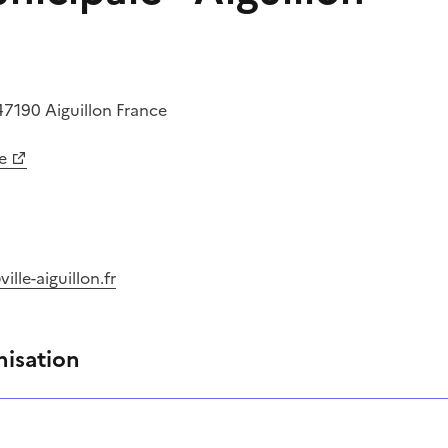
47190
Aiguillon
France
e
lle-aiguillon.fr
nisation