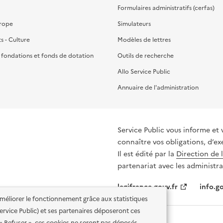
Formulaires administratifs (cerfas)
urope
Simulateurs
ts - Culture
Modèles de lettres
, fondations et fonds de dotation
Outils de recherche
Allo Service Public
Annuaire de l'administration
Service Public vous informe et 
connaître vos obligations, d’ex
Il est édité par la
Direction de 
partenariat avec les administra
legifrance.gouv.fr
info.go
'améliorer le fonctionnement grâce aux statistiques
 Service Public) et ses partenaires déposeront ces
 « Refuser », ces cookies ne seront pas déposés.