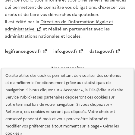
Service Public vous informe et vous oriente vers les services
qui permettent de connaître vos obligations, d’exercer vos
droits et de faire vos démarches du quotidien.
Il est édité par la
Direction de l’information légale et
administrative
et réalisé en partenariat avec les
administrations nationales et locales.
legifrance.gouv.fr
info.gouv.fr
data.gouv.fr
Nos partenaires
Ce site utilise des cookies permettant de visualiser des contenus
et d'améliorer le fonctionnement grâce aux statistiques de
navigation. Si vous cliquez sur « Accepter », la Dila (éditeur du site
Service Public) et ses partenaires déposeront ces cookies sur
votre terminal lors de votre navigation. Si vous cliquez sur «
Plan du site
Accessibilité : totalement conforme
Accessibilité des
Refuser », ces cookies ne seront pas déposés. Votre choix est
services en ligne
Mentions légales
Données personnelles et sécurité
conservé pendant 6 mois et vous pouvez être informé et
modifier vos préférences à tout moment sur la page « Gérer les
Conditions générales d'utilisation
Gestion des cookies
cookies »