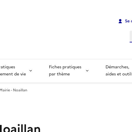
Se 
R
ratiques
Fiches pratiques
Démarches,
ement de vie
par thème
aides et outil
Mairie - Noaillan
Noaillan