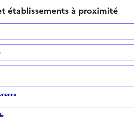
t établissements à proximité
e
tonomie
le