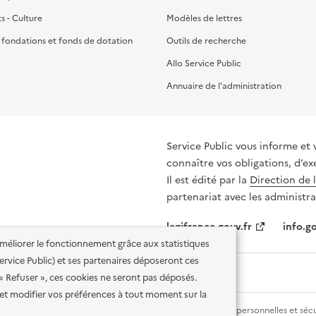
ts - Culture
Modèles de lettres
, fondations et fonds de dotation
Outils de recherche
Allo Service Public
Annuaire de l'administration
Service Public vous informe et 
connaître vos obligations, d’ex
Il est édité par la
Direction de 
partenariat avec les administra
legifrance.gouv.fr
info.go
'améliorer le fonctionnement grâce aux statistiques
 Service Public) et ses partenaires déposeront ces
 « Refuser », ces cookies ne seront pas déposés.
et modifier vos préférences à tout moment sur la
lité des services en ligne
Mentions légales
Données personnelles et sécu