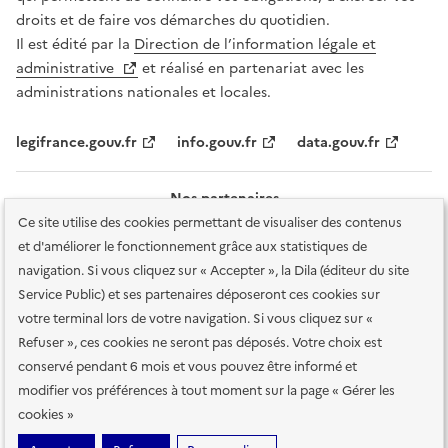
droits et de faire vos démarches du quotidien.
Il est édité par la
Direction de l’information légale et
administrative
et réalisé en partenariat avec les
administrations nationales et locales.
legifrance.gouv.fr
info.gouv.fr
data.gouv.fr
Nos partenaires
Ce site utilise des cookies permettant de visualiser des contenus
et d'améliorer le fonctionnement grâce aux statistiques de
navigation. Si vous cliquez sur « Accepter », la Dila (éditeur du site
Service Public) et ses partenaires déposeront ces cookies sur
votre terminal lors de votre navigation. Si vous cliquez sur «
Plan du site
Accessibilité : totalement conforme
Accessibilité des
Refuser », ces cookies ne seront pas déposés. Votre choix est
services en ligne
Mentions légales
Données personnelles et sécurité
conservé pendant 6 mois et vous pouvez être informé et
modifier vos préférences à tout moment sur la page « Gérer les
Conditions générales d'utilisation
Gestion des cookies
cookies »
Sauf mention contraire, tous les contenus de ce site sont sous
licence