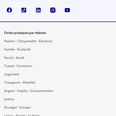
Facebook
TikTok
LinkedIn
Instagram
YouTube
Fiches pratiques par thèmes
Papiers - Citoyenneté - Élections
Famille - Scolarité
Social - Santé
Travail - Formation
Logement
Transports - Mobilité
Argent - Impôts - Consommation
Justice
Étranger - Europe
Loisirs - Sports - Culture