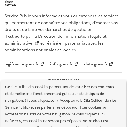
Service Public vous informe et vous oriente vers les services
qui permettent de connaître vos obligations, d’exercer vos
droits et de faire vos démarches du quotidien.
Il est édité par la
Direction de l’information légale et
administrative
et réalisé en partenariat avec les
administrations nationales et locales.
legifrance.gouv.fr
info.gouv.fr
data.gouv.fr
Nos partenaires
Ce site utilise des cookies permettant de visualiser des contenus
et d'améliorer le fonctionnement grâce aux statistiques de
navigation. Si vous cliquez sur « Accepter », la Dila (éditeur du site
Service Public) et ses partenaires déposeront ces cookies sur
votre terminal lors de votre navigation. Si vous cliquez sur «
Plan du site
Accessibilité : totalement conforme
Accessibilité des
Refuser », ces cookies ne seront pas déposés. Votre choix est
services en ligne
Mentions légales
Données personnelles et sécurité