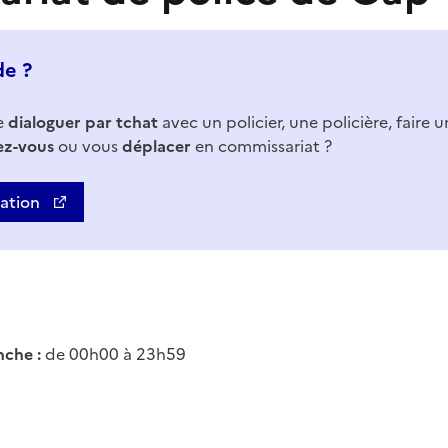
de ?
e
dialoguer par tchat
avec un policier, une policière, faire 
ez-vous
ou vous
déplacer
en commissariat ?
uation
che :
de 00h00 à 23h59