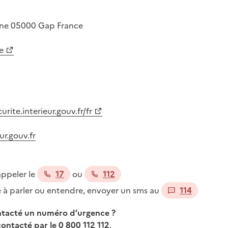
ine
05000
Gap
France
e
ite.interieur.gouv.fr/fr
ur.gouv.fr
appeler le
17
ou
112
té à parler ou entendre, envoyer un sms au
114
ontacté un numéro d’urgence ?
contacté par le 0 800 112 112
.