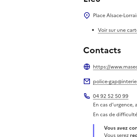
Place Alsace-Lorra
Voir sur une cart
Contacts
https://www.masecur
Site web
police-gap@interie
Adresse électronique
04 92 52 50 99
Téléphone
En cas d’urgence, 
En cas de difficul
Vous avez c
Vous serez
re