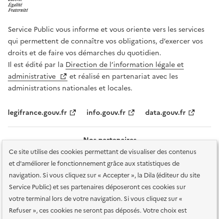
Service Public vous informe et vous oriente vers les services
qui permettent de connaître vos obligations, d’exercer vos
droits et de faire vos démarches du quotidien.
Il est édité par la
Direction de l’information légale et
administrative
et réalisé en partenariat avec les
administrations nationales et locales.
legifrance.gouv.fr
info.gouv.fr
data.gouv.fr
Nos partenaires
Ce site utilise des cookies permettant de visualiser des contenus
et d'améliorer le fonctionnement grâce aux statistiques de
navigation. Si vous cliquez sur « Accepter », la Dila (éditeur du site
Service Public) et ses partenaires déposeront ces cookies sur
votre terminal lors de votre navigation. Si vous cliquez sur «
Plan du site
Accessibilité : totalement conforme
Accessibilité des
Refuser », ces cookies ne seront pas déposés. Votre choix est