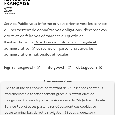
FRANÇAISE
Service Public vous informe et vous oriente vers les services
qui permettent de connaître vos obligations, d’exercer vos
droits et de faire vos démarches du quotidien.
Il est édité par la
Direction de l’information légale et
administrative
et réalisé en partenariat avec les
administrations nationales et locales.
legifrance.gouv.fr
info.gouv.fr
data.gouv.fr
Nos partenaires
Ce site utilise des cookies permettant de visualiser des contenus
et d'améliorer le fonctionnement grâce aux statistiques de
navigation. Si vous cliquez sur « Accepter », la Dila (éditeur du site
Service Public) et ses partenaires déposeront ces cookies sur
votre terminal lors de votre navigation. Si vous cliquez sur «
Plan du site
Accessibilité : totalement conforme
Accessibilité des