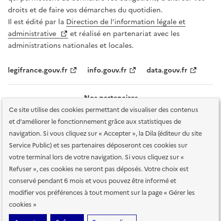
droits et de faire vos démarches du quotidien.
Il est édité par la
Direction de l’information légale et
administrative
et réalisé en partenariat avec les
administrations nationales et locales.
legifrance.gouv.fr
info.gouv.fr
data.gouv.fr
Nos partenaires
Ce site utilise des cookies permettant de visualiser des contenus
et d'améliorer le fonctionnement grâce aux statistiques de
navigation. Si vous cliquez sur « Accepter », la Dila (éditeur du site
Service Public) et ses partenaires déposeront ces cookies sur
votre terminal lors de votre navigation. Si vous cliquez sur «
Plan du site
Accessibilité : totalement conforme
Accessibilité des
Refuser », ces cookies ne seront pas déposés. Votre choix est
services en ligne
Mentions légales
Données personnelles et sécurité
conservé pendant 6 mois et vous pouvez être informé et
modifier vos préférences à tout moment sur la page « Gérer les
Conditions générales d'utilisation
Gestion des cookies
cookies »
Sauf mention contraire, tous les contenus de ce site sont sous
licence